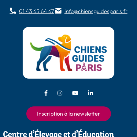
01 43 65 64 67
info@chiensguidesparis.fr
Facebook - Chiens Guides Paris
Instagram - Chiens Guides
Youtube - Chiens
LinkedIn -
Guides Paris
Paris
Chiens Guides
Paris
Inscription à la newsletter
Centre d’Élevage et d’Éducation