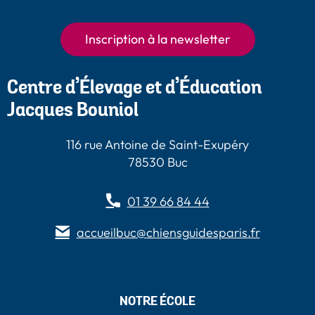
Guides Paris
Paris
Chiens Guides
Paris
Inscription à la newsletter
Centre d’Élevage et d’Éducation
Jacques Bouniol
116 rue Antoine de Saint-Exupéry
78530 Buc
01 39 66 84 44
accueilbuc@chiensguidesparis.fr
NOTRE ÉCOLE