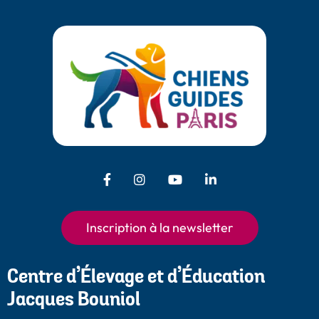
Facebook - Chiens Guides Paris
Instagram - Chiens Guides
Youtube - Chiens
LinkedIn -
Guides Paris
Paris
Chiens Guides
Paris
Inscription à la newsletter
Centre d’Élevage et d’Éducation
Jacques Bouniol