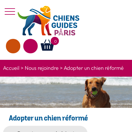
Aller au texte
Aller au menu
Menu
0
Rechercher
sur le site
Accueil
>
Nous rejoindre
>
Adopter un chien réformé
Adopter un chien réformé