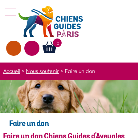
Aller au texte
Aller au menu
Menu
0
Rechercher
sur le site
Accueil
>
Nous soutenir
>
Faire un don
Faire un don
Faire un don Chiens Guides d'Aveugles