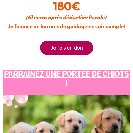
180€
(61 euros après déduction fiscale)
Je finance un harnais de guidage en cuir complet
Je fais un don
PARRAINEZ UNE PORTEE DE CHIOTS
!