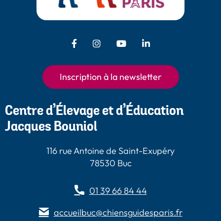
Facebook - Chiens Guides Paris
Instagram - Chiens Guides
Youtube - Chiens
LinkedIn -
Guides Paris
Paris
Chiens Guides
Paris
Inscription à la newsletter
Centre d’Élevage et d’Éducation
Jacques Bouniol
116 rue Antoine de Saint-Exupéry
78530 Buc
01 39 66 84 44
accueilbuc@chiensguidesparis.fr