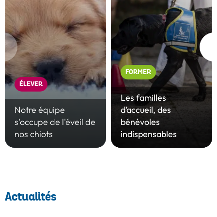
ge
Suiva
écédente
P
FORMER
ÉLEVER
Les familles
d’accueil, des
Notre équipe
bénévoles
s'occupe de l'éveil de
indispensables
nos
chiots
Actualités