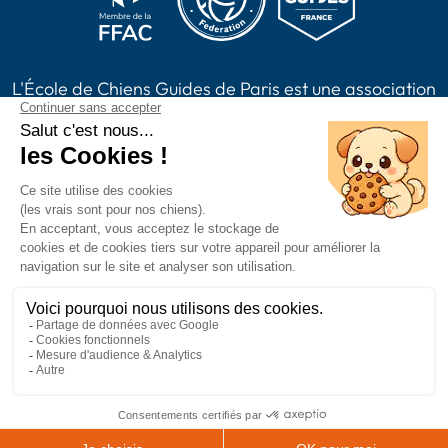
L'École de Chiens Guides de Paris est une association
loi 1901, reconnue d'intérêt général habilitée à
recevoir des dons, legs, assurances vie et à émettre
des reçus fiscaux. L'association est membre de Chiens
Guides France.
2024 Chiens Guides Paris -
Mentions légales
|
Politique de confidentialité
|
CGV
|
Plan du site
Accessibilité : partiellement conforme