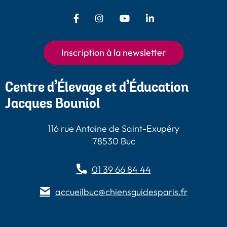
Facebook - Chiens Guides Paris
Instagram - Chiens Guides
Youtube - Chiens
LinkedIn -
Guides Paris
Paris
Chiens Guides
Paris
Inscription à la newsletter
Centre d’Élevage et d’Éducation
Jacques Bouniol
116 rue Antoine de Saint-Exupéry
78530 Buc
01 39 66 84 44
accueilbuc@chiensguidesparis.fr