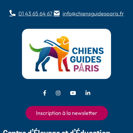
01 43 65 64 67
info@chiensguidesparis.fr
Facebook - Chiens Guides Paris
Instagram - Chiens Guides
Youtube - Chiens
LinkedIn -
Guides Paris
Paris
Chiens Guides
Paris
Inscription à la newsletter