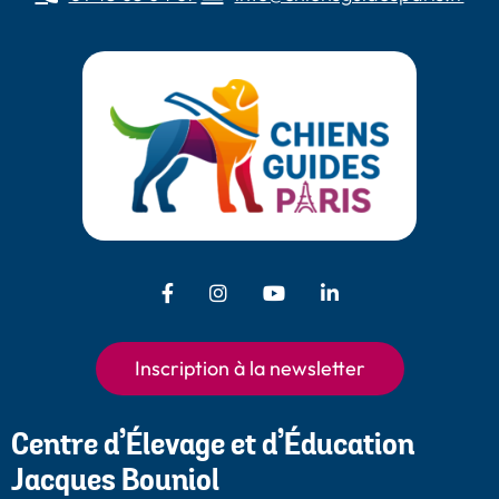
Facebook - Chiens Guides Paris
Instagram - Chiens Guides
Youtube - Chiens
LinkedIn -
Guides Paris
Paris
Chiens Guides
Paris
Inscription à la newsletter
Centre d’Élevage et d’Éducation
Jacques Bouniol