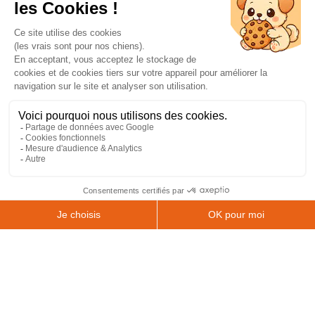
L'École de Chiens Guides de Paris est une association
loi 1901, reconnue d'intérêt général habilitée à
recevoir des dons, legs, assurances vie et à émettre
des reçus fiscaux. L'association est membre de Chiens
Guides France.
2024 Chiens Guides Paris -
Mentions légales
|
Politique de confidentialité
|
CGV
|
Plan du site
Accessibilité : partiellement conforme