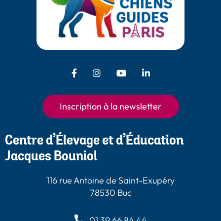
Facebook - Chiens Guides Paris
Instagram - Chiens Guides
Youtube - Chiens
LinkedIn -
Guides Paris
Paris
Chiens Guides
Paris
Inscription à la newsletter
Centre d’Élevage et d’Éducation
Jacques Bouniol
116 rue Antoine de Saint-Exupéry
78530 Buc
01 39 66 84 44