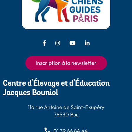
Facebook - Chiens Guides Paris
Instagram - Chiens Guides
Youtube - Chiens
LinkedIn -
Guides Paris
Paris
Chiens Guides
Paris
Inscription à la newsletter
Centre d’Élevage et d’Éducation
Jacques Bouniol
116 rue Antoine de Saint-Exupéry
78530 Buc
01 39 66 84 44