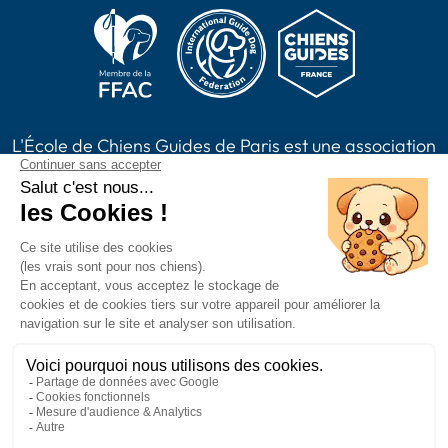
L'École de Chiens Guides de Paris est une association
loi 1901, reconnue d'intérêt général habilitée à
recevoir des dons, legs, assurances vie et à émettre
des reçus fiscaux. L'association est membre de Chiens
Guides France.
2024 Chiens Guides Paris -
Mentions légales
|
Politique de confidentialité
|
CGV
|
Plan du site
Accessibilité : partiellement conforme