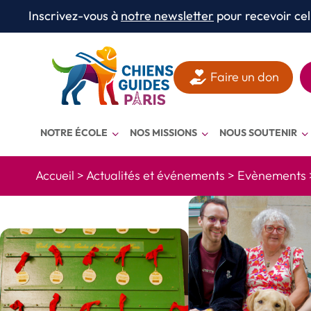
Aller au texte
Aller au menu
Inscrivez-vous à
notre newsletter
pour recevoir cel
Menu
Faire un don
NOTRE ÉCOLE
NOS MISSIONS
NOUS SOUTENIR
Accueil
>
Actualités et événements
>
Evènements