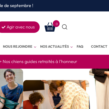
le de septembre !
0
Agir avec nous
Rechercher
sur le site
NOUS REJOINDRE
NOS ACTUALITÉS
FAQ
CONTACT
>
Nos chiens guides retraités à l’honneur