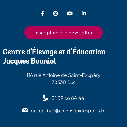
Facebook - Chiens Guides Paris
Instagram - Chiens Guides
Youtube - Chiens
LinkedIn -
Guides Paris
Paris
Chiens Guides
Paris
Inscription à la newsletter
Centre d’Élevage et d’Éducation
Jacques Bouniol
116 rue Antoine de Saint-Exupéry
78530 Buc
01 39 66 84 44
accueilbuc@chiensguidesparis.fr