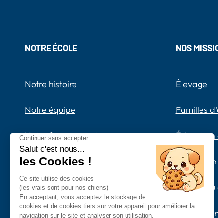
NOTRE ÉCOLE
NOS MISSI
Notre histoire
Élevage
Notre équipe
Familles d'
Notre financement
Éducation 
Nos partenaires
Attribution
Le parcours de nos chiens
Remise du 
Nos publications
Suivi du b