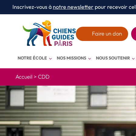
Aller au texte
Aller au menu
Inscrivez-vous à
notre newsletter
pour recevoir cel
Menu
Faire un don
NOTRE ÉCOLE
NOS MISSIONS
NOUS SOUTENIR
Accueil
>
CDD