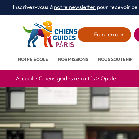
Aller au texte
Aller au menu
Inscrivez-vous à
notre newsletter
pour recevoir cel
Menu
Faire un don
NOTRE ÉCOLE
NOS MISSIONS
NOUS SOUTENIR
Accueil
>
Chiens guides retraités
>
Opale