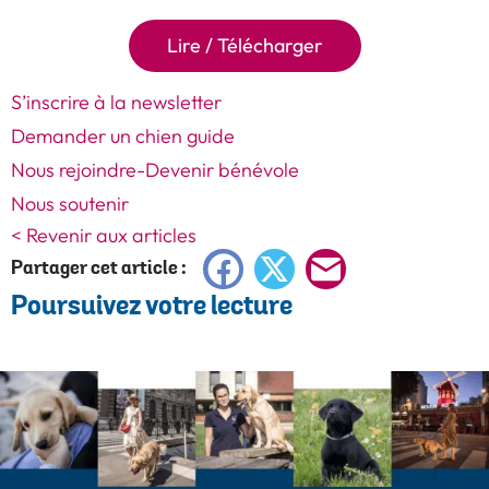
Lire / Télécharger
S’inscrire à la newsletter
Demander un chien guide
Nous rejoindre-Devenir bénévole
Nous soutenir
< Revenir aux articles
Facebook
X
E-
Partager cet article :
Poursuivez votre lecture
mail