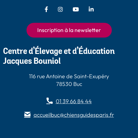
Facebook - Chiens Guides Paris
Instagram - Chiens Guides
Youtube - Chiens
LinkedIn -
Guides Paris
Paris
Chiens Guides
Paris
Inscription à la newsletter
Centre d’Élevage et d’Éducation
Jacques Bouniol
116 rue Antoine de Saint-Exupéry
78530 Buc
01 39 66 84 44
accueilbuc@chiensguidesparis.fr