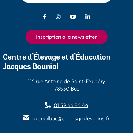
Facebook - Chiens Guides Paris
Instagram - Chiens Guides
Youtube - Chiens
LinkedIn -
Guides Paris
Paris
Chiens Guides
Paris
Inscription à la newsletter
Centre d’Élevage et d’Éducation
Jacques Bouniol
116 rue Antoine de Saint-Exupéry
78530 Buc
01 39 66 84 44
accueilbuc@chiensguidesparis.fr