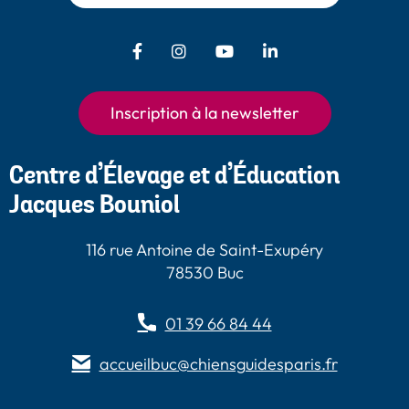
Facebook - Chiens Guides Paris
Instagram - Chiens Guides
Youtube - Chiens
LinkedIn -
Guides Paris
Paris
Chiens Guides
Paris
Inscription à la newsletter
Centre d’Élevage et d’Éducation
Jacques Bouniol
116 rue Antoine de Saint-Exupéry
78530 Buc
01 39 66 84 44
accueilbuc@chiensguidesparis.fr