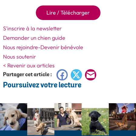
Lire / Télécharger
S’inscrire à la newsletter
Demander un chien guide
Nous rejoindre-Devenir bénévole
Nous soutenir
< Revenir aux articles
Facebook
X
E-
Partager cet article :
Poursuivez votre lecture
mail