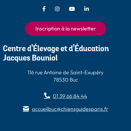
Facebook - Chiens Guides Paris
Instagram - Chiens Guides
Youtube - Chiens
LinkedIn -
Guides Paris
Paris
Chiens Guides
Paris
Inscription à la newsletter
Centre d’Élevage et d’Éducation
Jacques Bouniol
116 rue Antoine de Saint-Exupéry
78530 Buc
01 39 66 84 44
accueilbuc@chiensguidesparis.fr