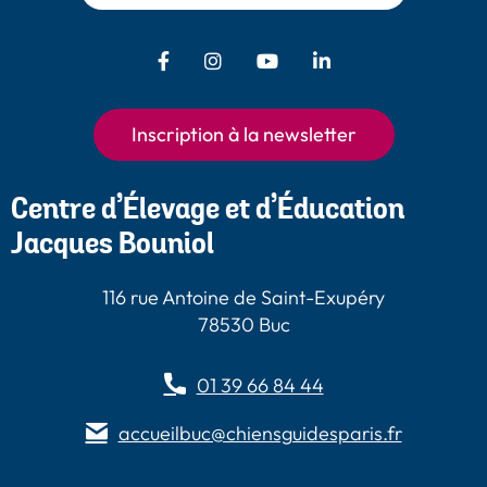
Facebook - Chiens Guides Paris
Instagram - Chiens Guides
Youtube - Chiens
LinkedIn -
Guides Paris
Paris
Chiens Guides
Paris
Inscription à la newsletter
Centre d’Élevage et d’Éducation
Jacques Bouniol
116 rue Antoine de Saint-Exupéry
78530 Buc
01 39 66 84 44
accueilbuc@chiensguidesparis.fr