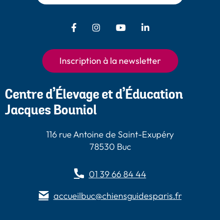
Facebook - Chiens Guides Paris
Instagram - Chiens Guides
Youtube - Chiens
LinkedIn -
Guides Paris
Paris
Chiens Guides
Paris
Inscription à la newsletter
Centre d’Élevage et d’Éducation
Jacques Bouniol
116 rue Antoine de Saint-Exupéry
78530 Buc
01 39 66 84 44
accueilbuc@chiensguidesparis.fr