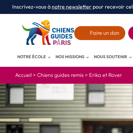
Aller au texte
Aller au menu
Inscrivez-vous à
notre newsletter
pour recevoir cel
Menu
Faire un don
NOTRE ÉCOLE
NOS MISSIONS
NOUS SOUTENIR
Accueil
>
Chiens guides remis
>
Erika et Rover