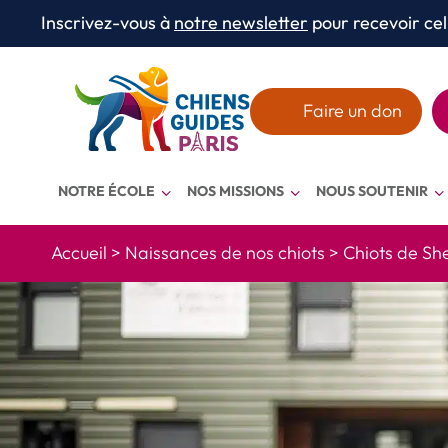
Aller au texte
Aller au menu
Inscrivez-vous à
notre newsletter
pour recevoir cel
Menu
Faire un don
NOTRE ÉCOLE
NOS MISSIONS
NOUS SOUTENIR
Accueil
>
Naissances de nos chiots
>
Chiots de She