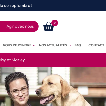
le de septembre !
0
Agir avec nous
Rechercher
sur le site
NOUS REJOINDRE
NOS ACTUALITÉS
FAQ
CONTACT
lsy et Marley