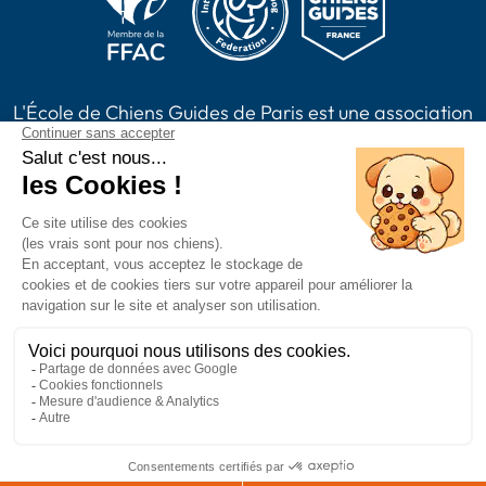
L'École de Chiens Guides de Paris est une association
loi 1901, reconnue d'intérêt général habilitée à
recevoir des dons, legs, assurances vie et à émettre
des reçus fiscaux. L'association est membre de Chiens
Guides France.
2024 Chiens Guides Paris -
Mentions légales
|
Politique de confidentialité
|
CGV
|
Plan du site
Accessibilité : partiellement conforme