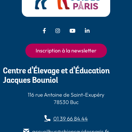
Facebook - Chiens Guides Paris
Instagram - Chiens Guides
Youtube - Chiens
LinkedIn -
Guides Paris
Paris
Chiens Guides
Paris
Inscription à la newsletter
Centre d’Élevage et d’Éducation
Jacques Bouniol
116 rue Antoine de Saint-Exupéry
78530 Buc
01 39 66 84 44
accueilbuc@chiensguidesparis.fr