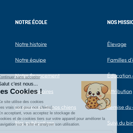
NOTRE ÉCOLE
NOS MISSI
Notre histoire
Élevage
Notre équipe
Familles d'
Notre financement
Éducation 
Nos partenaires
Attribution
Le parcours de nos chiens
Remise du 
Nos publications
Suivi du b