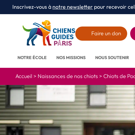
Aller au texte
Aller au menu
Inscrivez-vous à
notre newsletter
pour recevoir cel
Menu
Faire un don
NOTRE ÉCOLE
NOS MISSIONS
NOUS SOUTENIR
Accueil
>
Naissances de nos chiots
>
Chiots de Po