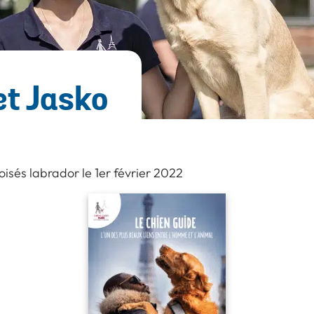
et Jasko
isés labrador le 1er février 2022