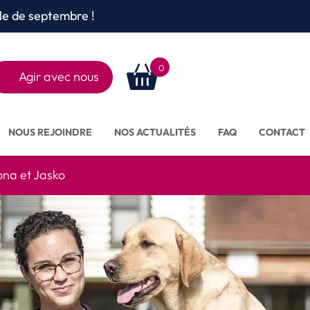
le de septembre !
0
Agir avec nous
Rechercher
sur le site
NOUS REJOINDRE
NOS ACTUALITÉS
FAQ
CONTACT
ona et Jasko