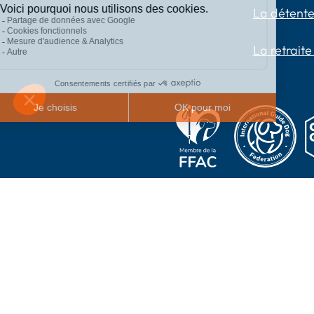
La détente
La retraite
2024 Chiens Guides P