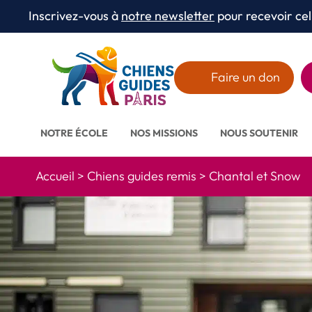
Aller au texte
Aller au menu
Inscrivez-vous à
notre newsletter
pour recevoir cel
Menu
Faire un don
NOTRE ÉCOLE
NOS MISSIONS
NOUS SOUTENIR
Accueil
>
Chiens guides remis
>
Chantal et Snow