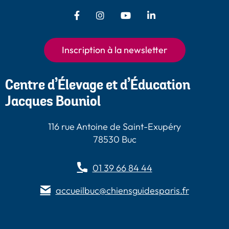
Facebook - Chiens Guides Paris
Instagram - Chiens Guides
Youtube - Chiens
LinkedIn -
Guides Paris
Paris
Chiens Guides
Paris
Inscription à la newsletter
Centre d’Élevage et d’Éducation
Jacques Bouniol
116 rue Antoine de Saint-Exupéry
78530 Buc
01 39 66 84 44
accueilbuc@chiensguidesparis.fr