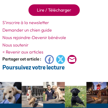
Lire / Télécharger
S’inscrire à la newsletter
Demander un chien guide
Nous rejoindre-Devenir bénévole
Nous soutenir
< Revenir aux articles
Facebook
X
E-
Partager cet article :
Poursuivez votre lecture
mail