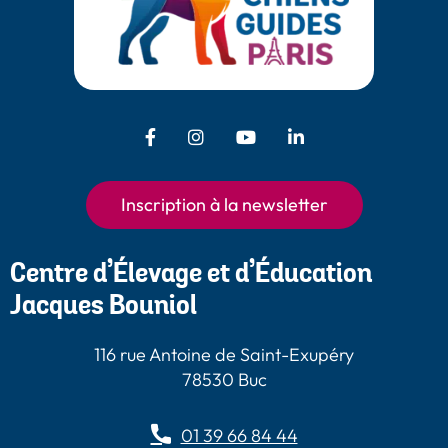
Facebook - Chiens Guides Paris
Instagram - Chiens Guides
Youtube - Chiens
LinkedIn -
Guides Paris
Paris
Chiens Guides
Paris
Inscription à la newsletter
Centre d’Élevage et d’Éducation
Jacques Bouniol
116 rue Antoine de Saint-Exupéry
78530 Buc
01 39 66 84 44