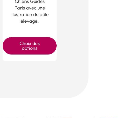
Chiens Guides
Paris avec une
illustration du pôle
élevage.
Ce
produit
Choix des
options
a
plusieurs
variations.
Les
options
peuvent
être
choisies
sur
la
page