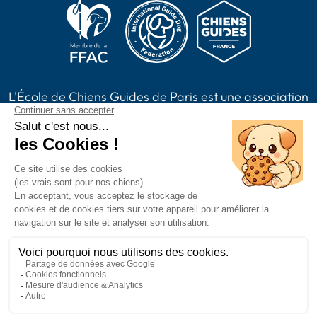
L'École de Chiens Guides de Paris est une association
loi 1901, reconnue d'intérêt général habilitée à
recevoir des dons, legs, assurances vie et à émettre
des reçus fiscaux. L'association est membre de Chiens
Guides France.
2024 Chiens Guides Paris -
Mentions légales
|
Politique de confidentialité
|
CGV
|
Plan du site
Accessibilité : partiellement conforme