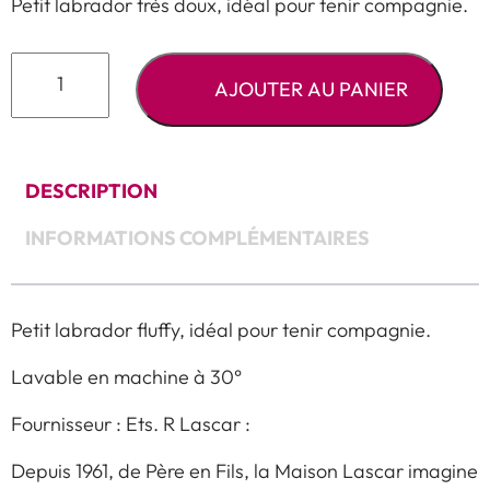
Petit labrador très doux, idéal pour tenir compagnie.
quantité
AJOUTER AU PANIER
de
Peluche
Floppy
sable
DESCRIPTION
INFORMATIONS COMPLÉMENTAIRES
Petit labrador fluffy, idéal pour tenir compagnie.
Lavable en machine à 30°
Fournisseur : Ets. R Lascar :
Depuis 1961, de Père en Fils, la Maison Lascar imagine