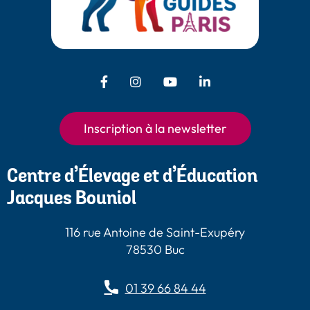
Facebook - Chiens Guides Paris
Instagram - Chiens Guides
Youtube - Chiens
LinkedIn -
Guides Paris
Paris
Chiens Guides
Paris
Inscription à la newsletter
Centre d’Élevage et d’Éducation
Jacques Bouniol
116 rue Antoine de Saint-Exupéry
78530 Buc
01 39 66 84 44