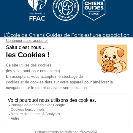
L'École de Chiens Guides de Paris est une association
loi 1901, reconnue d'intérêt général habilitée à
recevoir des dons, legs, assurances vie et à émettre
des reçus fiscaux. L'association est membre de Chiens
Guides France.
2024 Chiens Guides Paris -
Mentions légales
|
Politique de confidentialité
|
CGV
|
Plan du site
Accessibilité : partiellement conforme