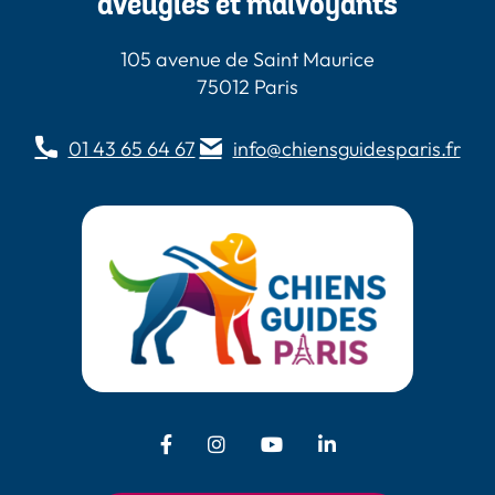
aveugles et malvoyants
105 avenue de Saint Maurice
75012 Paris
01 43 65 64 67
info@chiensguidesparis.fr
Facebook - Chiens Guides Paris
Instagram - Chiens Guides
Youtube - Chiens
LinkedIn -
Guides Paris
Paris
Chiens Guides