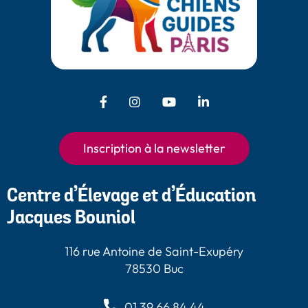
Facebook - Chiens Guides Paris
Instagram - Chiens Guides
Youtube - Chiens
LinkedIn -
Guides Paris
Paris
Chiens Guides
Paris
Inscription à la newsletter
Centre d’Élevage et d’Éducation
Jacques Bouniol
116 rue Antoine de Saint-Exupéry
78530 Buc
01 39 66 84 44