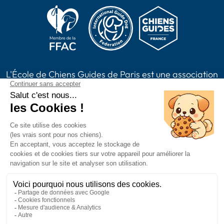
L'École de Chiens Guides de Paris est une association
loi 1901, reconnue d'intérêt général habilitée à
recevoir des dons, legs, assurances vie et à émettre
des reçus fiscaux. L'association est membre de Chiens
Guides France.
2024 Chiens Guides Paris -
Mentions légales
|
Politique de confidentialité
|
CGV
|
Plan du site
Accessibilité : partiellement conforme