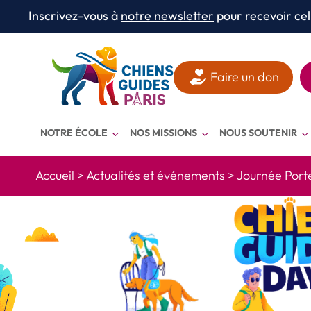
Aller au texte
Aller au menu
Inscrivez-vous à
notre newsletter
pour recevoir cel
Menu
Faire un don
NOTRE ÉCOLE
NOS MISSIONS
NOUS SOUTENIR
Accueil
>
Actualités et événements
>
Journée Port