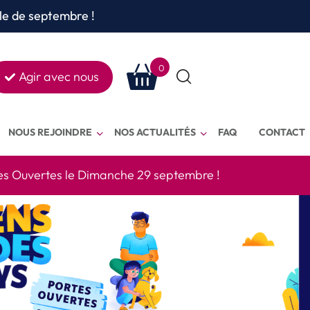
le de septembre !
0
Agir avec nous
Rechercher
sur le site
NOUS REJOINDRE
NOS ACTUALITÉS
FAQ
CONTACT
es Ouvertes le Dimanche 29 septembre !