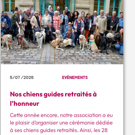
5/07 /2026
EVÈNEMENTS
Nos chiens guides retraités à
l’honneur
Cette année encore, notre association a eu
le plaisir d’organiser une cérémonie dédiée
à ses chiens guides retraités. Ainsi, les 28