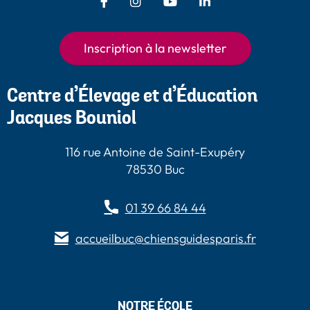
Facebook - Chiens Guides Paris
Instagram - Chiens Guides
Youtube - Chiens
LinkedIn -
Guides Paris
Paris
Chiens Guides
Paris
Inscription à la newsletter
Centre d’Élevage et d’Éducation
Jacques Bouniol
116 rue Antoine de Saint-Exupéry
78530 Buc
01 39 66 84 44
accueilbuc@chiensguidesparis.fr
NOTRE ÉCOLE