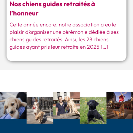
Nos chiens guides retraités à
l’honneur
Cette année encore, notre association a eu le
plaisir d’organiser une cérémonie dédiée à ses
chiens guides retraités. Ainsi, les 28 chiens
guides ayant pris leur retraite en 2025 […]