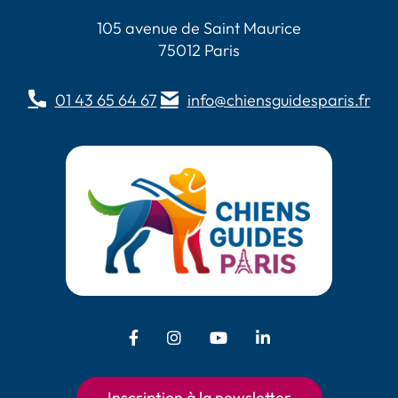
105 avenue de Saint Maurice
75012 Paris
01 43 65 64 67
info@chiensguidesparis.fr
Facebook - Chiens Guides Paris
Instagram - Chiens Guides
Youtube - Chiens
LinkedIn -
Guides Paris
Paris
Chiens Guides
Paris