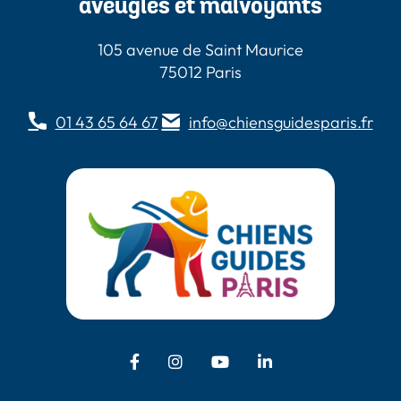
aveugles et malvoyants
105 avenue de Saint Maurice
75012 Paris
01 43 65 64 67
info@chiensguidesparis.fr
Facebook - Chiens Guides Paris
Instagram - Chiens Guides
Youtube - Chiens
LinkedIn -
Guides Paris
Paris
Chiens Guides