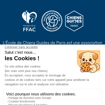
L'École de Chiens Guides de Paris est une association
loi 1901, reconnue d'intérêt général habilitée à
recevoir des dons, legs, assurances vie et à émettre
des reçus fiscaux. L'association est membre de Chiens
Guides France.
2024 Chiens Guides Paris -
Mentions légales
|
Politique de confidentialité
|
CGV
|
Plan du site