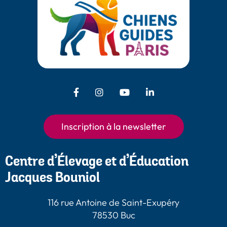
Facebook - Chiens Guides Paris
Instagram - Chiens Guides
Youtube - Chiens
LinkedIn -
Guides Paris
Paris
Chiens Guides
Paris
Inscription à la newsletter
Centre d’Élevage et d’Éducation
Jacques Bouniol
116 rue Antoine de Saint-Exupéry
78530 Buc