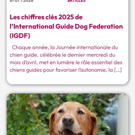
5/07 /2026
ARTICLES
Les chiffres clés 2025 de
l’International Guide Dog Federation
(IGDF)
Chaque année, la Journée internationale du
chien guide, célébrée le dernier mercredi du
mois d’avril, met en lumière le rôle essentiel des
chiens guides pour favoriser l’autonomie, la […]